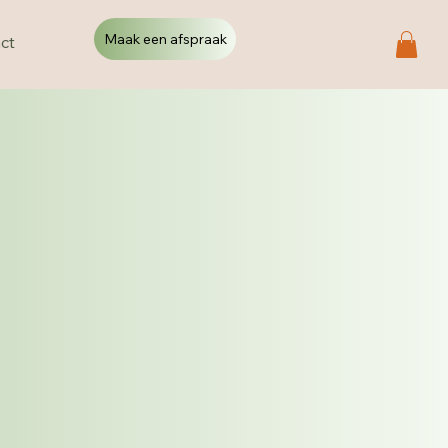
Maak een afspraak
ct