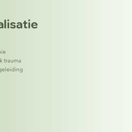
lisatie
pie
jk trauma
geleiding