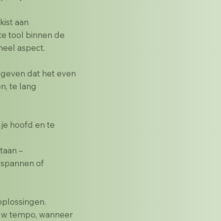
kist aan
e tool binnen de
neel aspect.
e geven dat het even
n, te lang
t je hoofd en te
taan –
espannen of
 oplossingen.
ouw tempo, wanneer