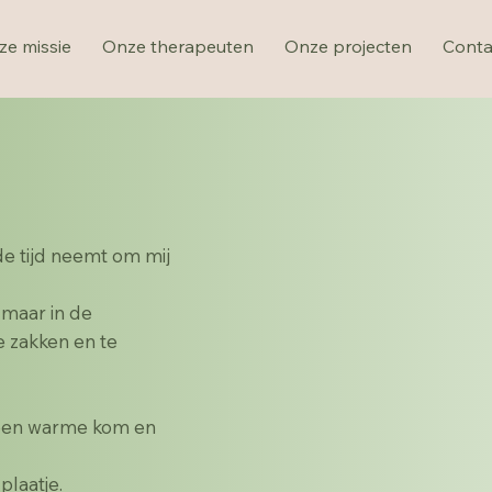
ze missie
Onze therapeuten
Onze projecten
Conta
de tijd neemt om mij
, maar in de
 zakken en te
r een warme kom en
plaatje.