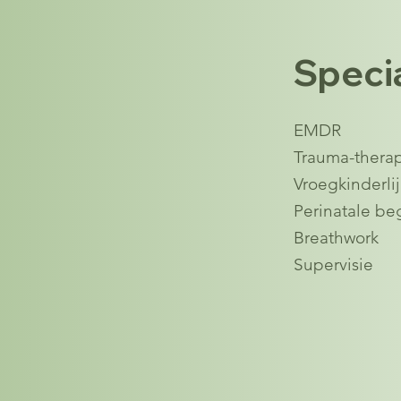
Specia
EMDR
Trauma-thera
Vroegkinderli
Perinatale be
Breathwork
Supervisie