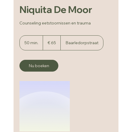
Niquita De Moor
Counseling eetstoornissen en trauma
65
euro
50 min.
5
€ 65
Baarledorpstraat
0
m
i
n
Nu boeken
.