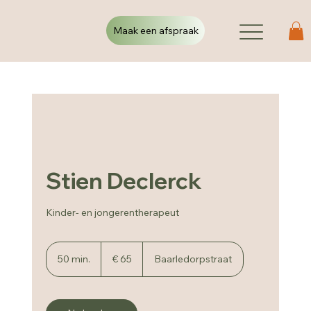
Maak een afspraak
Stien Declerck
Kinder- en jongerentherapeut
65
euro
50 min.
5
€ 65
Baarledorpstraat
0
m
i
n